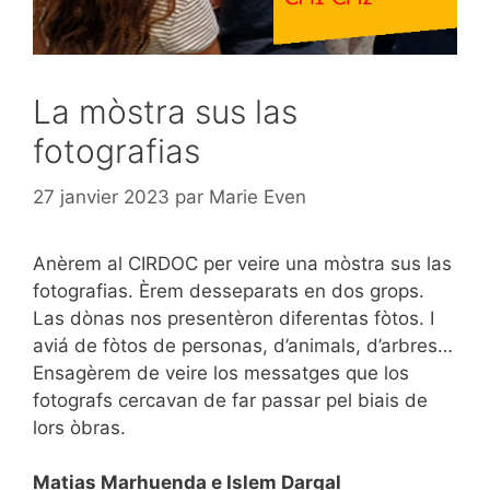
La mòstra sus las
fotografias
27 janvier 2023
par
Marie Even
Anèrem al CIRDOC per veire una mòstra sus las
fotografias. Èrem desseparats en dos grops.
Las dònas nos presentèron diferentas fòtos. I
aviá de fòtos de personas, d’animals, d’arbres…
Ensagèrem de veire los messatges que los
fotografs cercavan de far passar pel biais de
lors òbras.
Matias Marhuenda e Islem Dargal