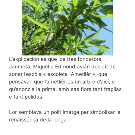
L’explicacion es que los tres fondators,
Jaumeta, Miquèl e Edmond avián decidit de
sonar l’escòla « escoleta l’Ametlièr », que
pensavan que l’ametlièr es un arbre d’aicí, e
qu’anoncia la prima, amb sas flors tant fragilas
e tant polidas.
Lor semblava un polit imatge per simbolisar la
renaissénça de la lenga.