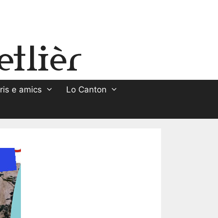
ris e amics
Lo Canton