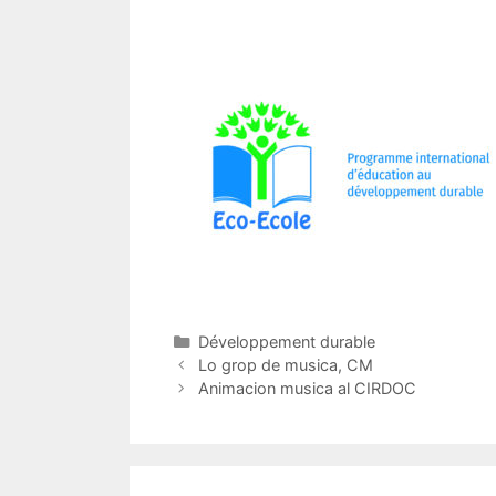
Catégories
Développement durable
Navigation
Lo grop de musica, CM
des
Animacion musica al CIRDOC
articles