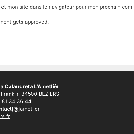
 et mon site dans le navigateur pour mon prochain com
ment gets approved.
a Calandreta L’Ametlièr
 Franklin 34500 BEZIERS
 81 34 36 44
ntact[@]ametlier-
rs.fr