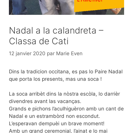
Nadal a la calandreta –
Classa de Cati
12 janvier 2020
par
Marie Even
Dins la tradicion occitana, es pas lo Paire Nadal
que porta los presents, mas una soca !
La soca arribèt dins la nòstra escòla, lo darrièr
divendres avant las vacanças.
Grands e pichons l’aculhiguèron amb un cant de
Nadal e un estrambòrd non escondut.
L’esperavan dempuèi un brave moment!
Amb un grand ceremonial, l’ainat e lo mai