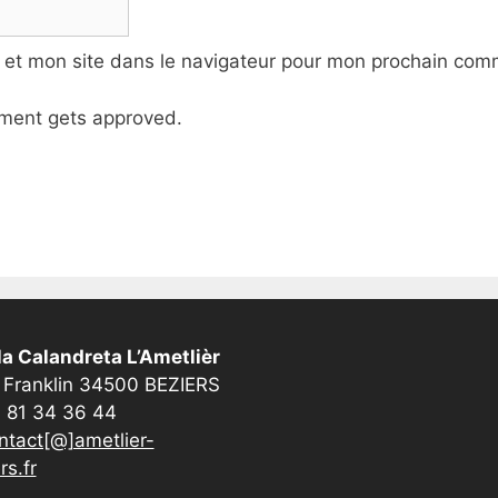
 et mon site dans le navigateur pour mon prochain com
ment gets approved.
a Calandreta L’Ametlièr
 Franklin 34500 BEZIERS
 81 34 36 44
ntact[@]ametlier-
rs.fr