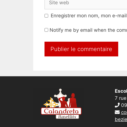
web
Enregistrer mon nom, mon e-mail
Notify me by email when the com
Escol
7 rue
09
co
bezie