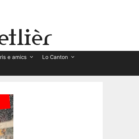
ris e amics
Lo Canton