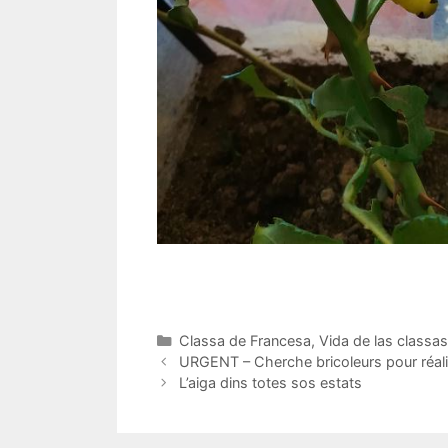
Catégories
Classa de Francesa
,
Vida de las classas
Navigation
URGENT – Cherche bricoleurs pour réal
des
L’aiga dins totes sos estats
articles