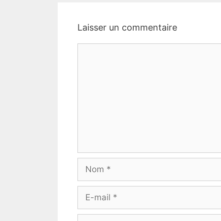
Laisser un commentaire
Commentaire
Nom
E-
mail
Site