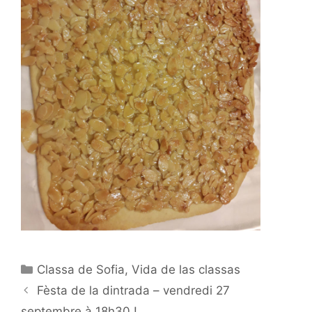
Catégories
Classa de Sofia
,
Vida de las classas
Navigation
Fèsta de la dintrada – vendredi 27
des
septembre à 18h30 !