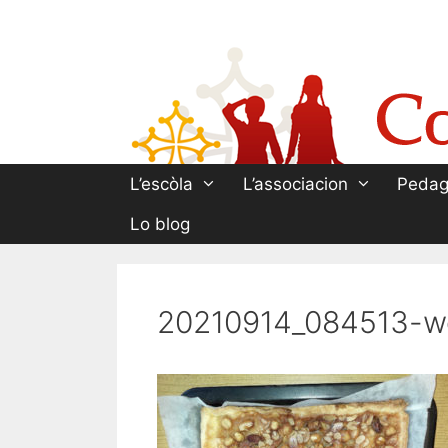
Aller
au
contenu
L’escòla
L’associacion
Pedag
Lo blog
20210914_084513-w