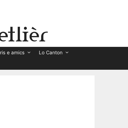
ris e amics
Lo Canton