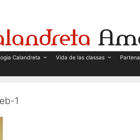
ogia Calandreta
Vida de las classas
Partena
eb-1