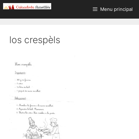
Aller
Menu principal
au
contenu
los crespèls