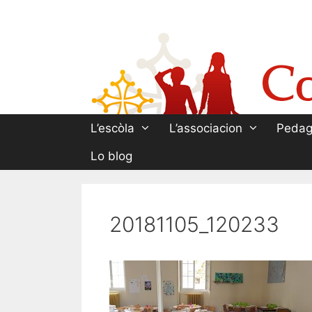
Aller
au
contenu
L’escòla
L’associacion
Pedag
Lo blog
20181105_120233