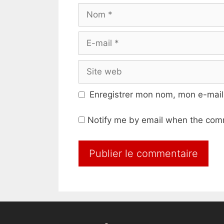
Nom
E-
mail
Site
web
Enregistrer mon nom, mon e-mail
Notify me by email when the com