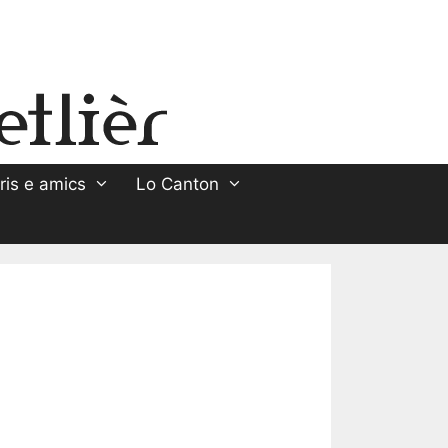
ris e amics
Lo Canton