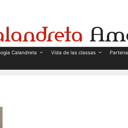
ogia Calandreta
Vida de las classas
Partena