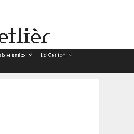
ris e amics
Lo Canton