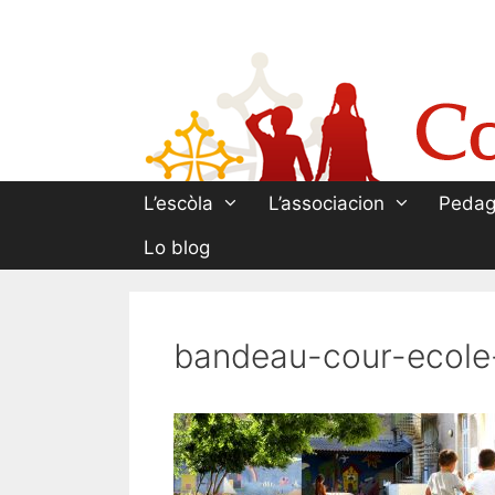
Aller
au
contenu
L’escòla
L’associacion
Pedag
Lo blog
bandeau-cour-ecole