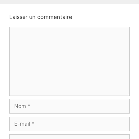
Laisser un commentaire
Commentaire
Nom
E-
mail
Site