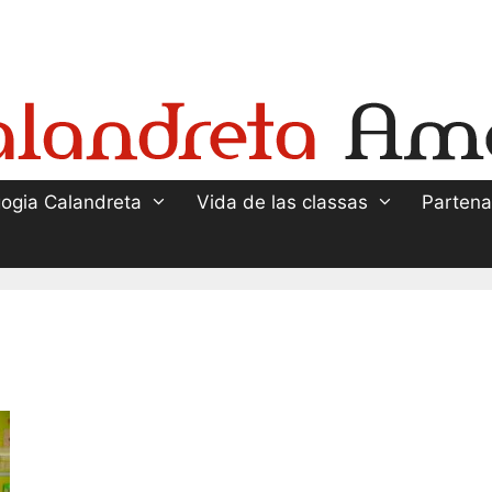
ogia Calandreta
Vida de las classas
Partena