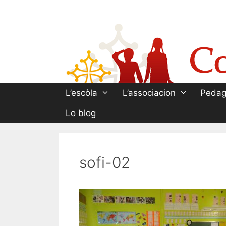
Aller
au
contenu
L’escòla
L’associacion
Pedag
Lo blog
sofi-02