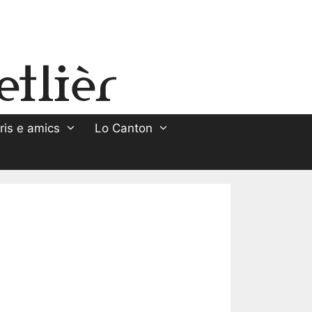
ris e amics
Lo Canton