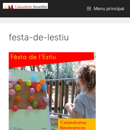
Aller
Menu principal
au
contenu
festa-de-lestiu