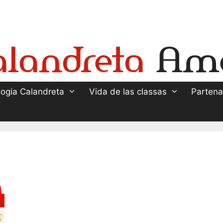
ogia Calandreta
Vida de las classas
Partena