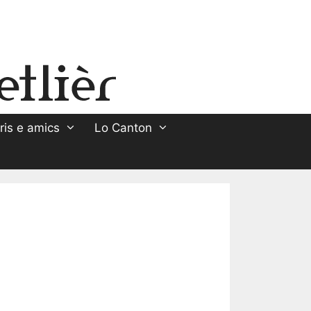
ris e amics
Lo Canton