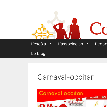
Aller
au
contenu
L’escòla
L’associacion
Pedag
Lo blog
Carnaval-occitan