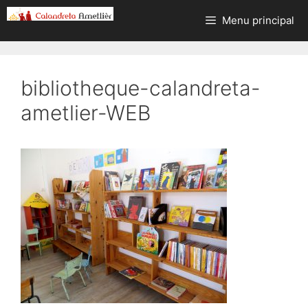
Aller
Menu principal
au
contenu
bibliotheque-calandreta-
ametlier-WEB