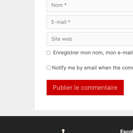
Nom
E-
mail
Site
web
Enregistrer mon nom, mon e-mail
Notify me by email when the com
Escol