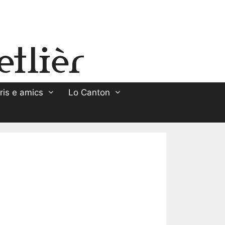
ris e amics
Lo Canton