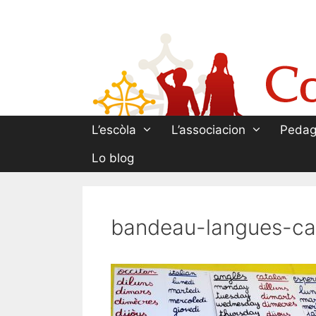
Aller
au
contenu
L’escòla
L’associacion
Pedag
Lo blog
bandeau-langues-ca