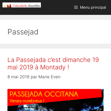
Aller
Menu principal
au
contenu
Passejad
La Passejada c’est dimanche 19
mai 2019 à Montady !
8 mai 2019
par
Marie Even