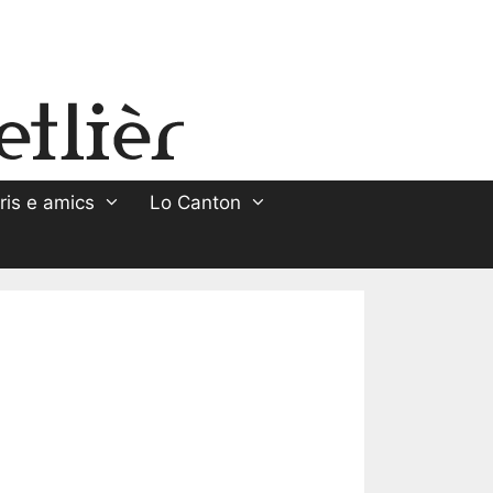
ris e amics
Lo Canton