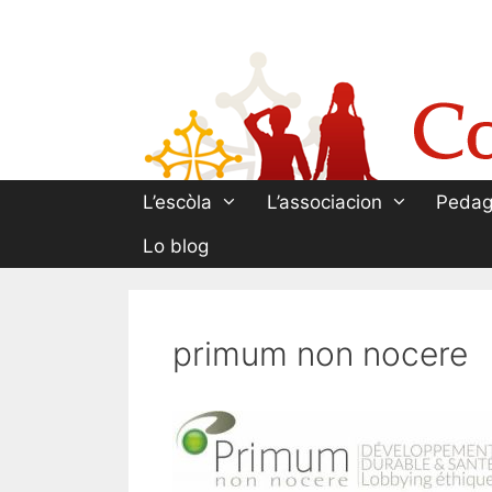
Aller
au
contenu
L’escòla
L’associacion
Pedag
Lo blog
primum non nocere