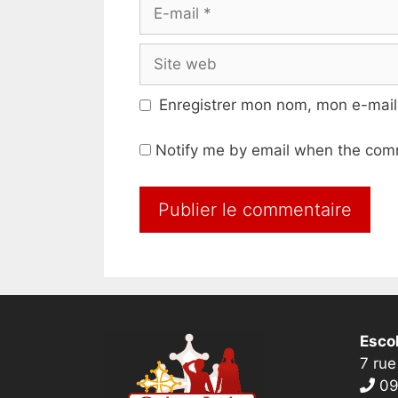
E-
mail
Site
web
Enregistrer mon nom, mon e-mail
Notify me by email when the com
Escol
7 rue
09