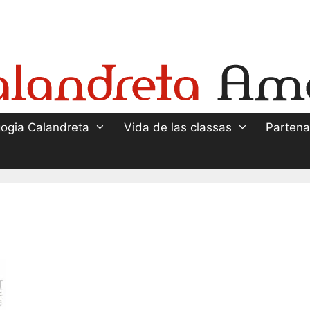
ogia Calandreta
Vida de las classas
Partena