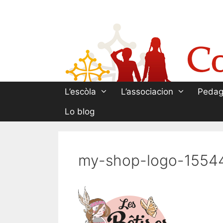
Aller
au
contenu
L’escòla
L’associacion
Pedag
Lo blog
my-shop-logo-1554