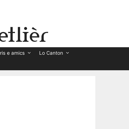
ris e amics
Lo Canton