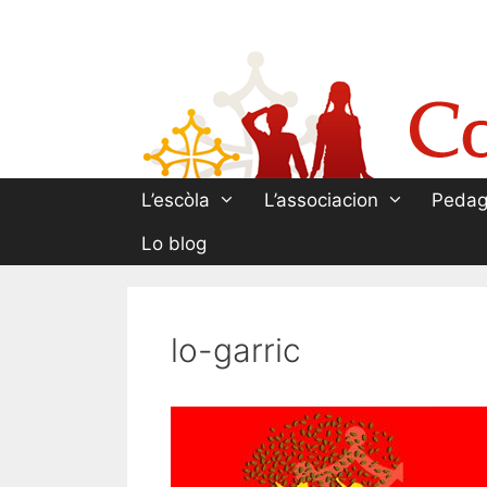
Aller
au
contenu
L’escòla
L’associacion
Pedag
Lo blog
lo-garric