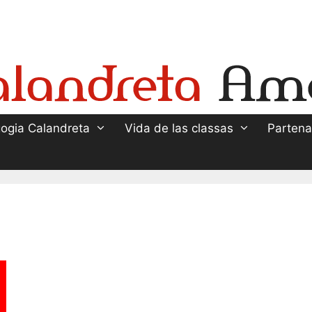
ogia Calandreta
Vida de las classas
Partena