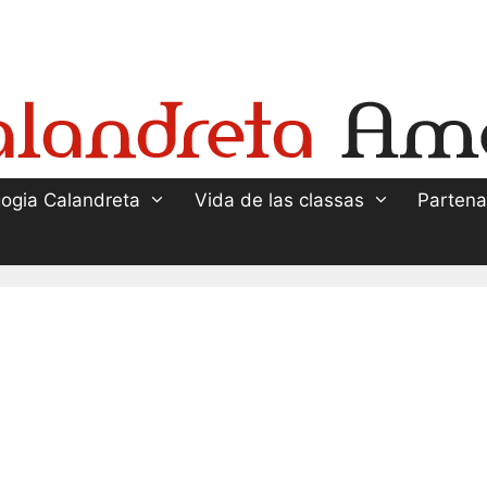
ogia Calandreta
Vida de las classas
Partena