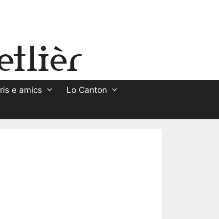
ris e amics
Lo Canton