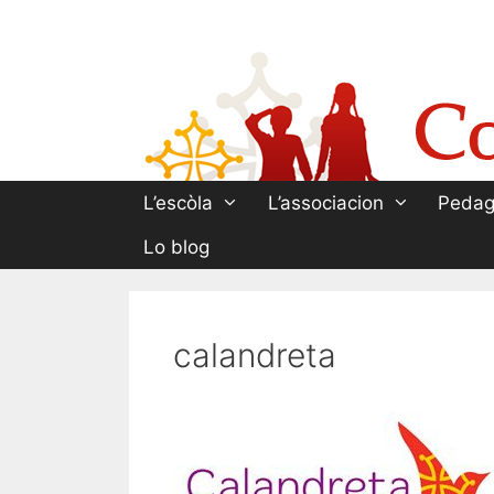
Aller
au
contenu
L’escòla
L’associacion
Pedag
Lo blog
calandreta