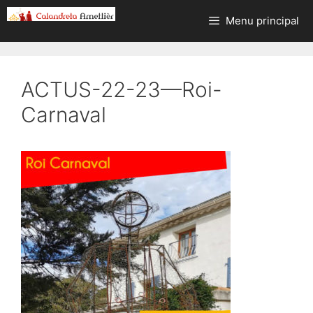
Aller
Menu principal
au
contenu
ACTUS-22-23—Roi-
Carnaval