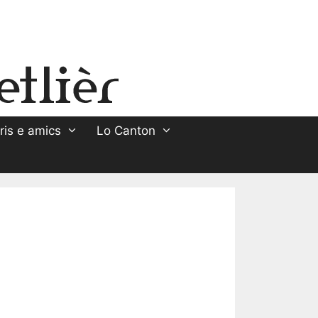
ris e amics
Lo Canton