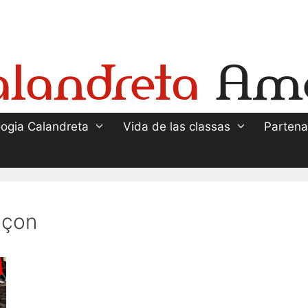
ogia Calandreta
Vida de las classas
Partena
çon