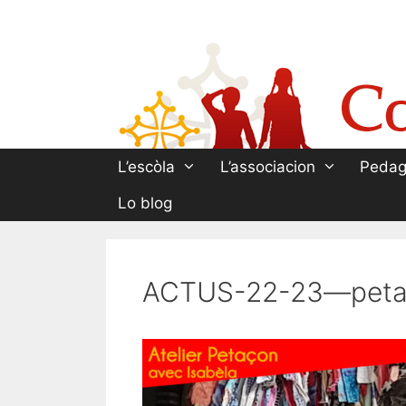
Aller
au
contenu
L’escòla
L’associacion
Pedag
Lo blog
ACTUS-22-23—peta