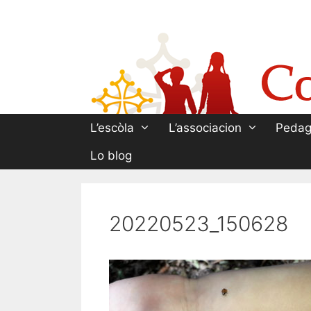
Aller
au
contenu
L’escòla
L’associacion
Pedag
Lo blog
20220523_150628