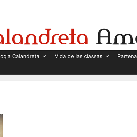
ogia Calandreta
Vida de las classas
Partena