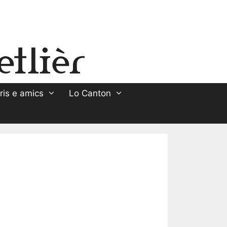
ris e amics
Lo Canton