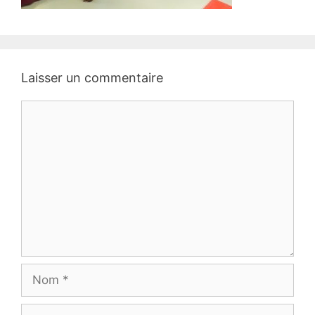
Laisser un commentaire
Commentaire
Nom
E-