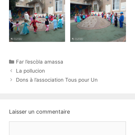
Catégories
Far l’escòla amassa
Navigation
La pollucion
des
Dons à l’association Tous pour Un
articles
Laisser un commentaire
Commentaire