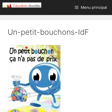
Aller
Menu principal
au
contenu
Un-petit-bouchons-IdF