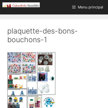
Aller
Menu principal
au
contenu
plaquette-des-bons-
bouchons-1