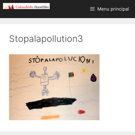
Aller
Menu principal
au
contenu
Stopalapollution3