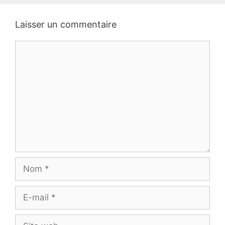
Laisser un commentaire
Commentaire
Nom
E-
mail
Site