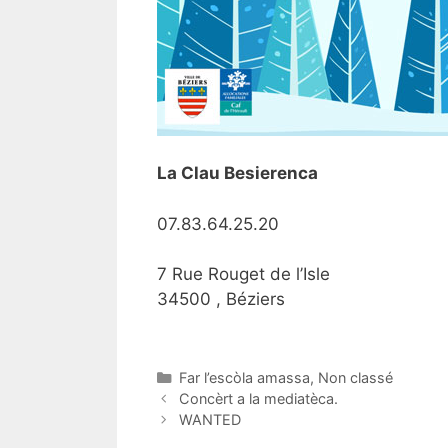
La Clau Besierenca
07.83.64.25.20
7 Rue Rouget de l’Isle
34500 , Béziers
Catégories
Far l’escòla amassa
,
Non classé
Navigation
Concèrt a la mediatèca.
des
WANTED
articles