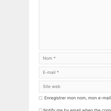
Nom
E-
mail
Site
web
Enregistrer mon nom, mon e-mail
Notify me by email when the com