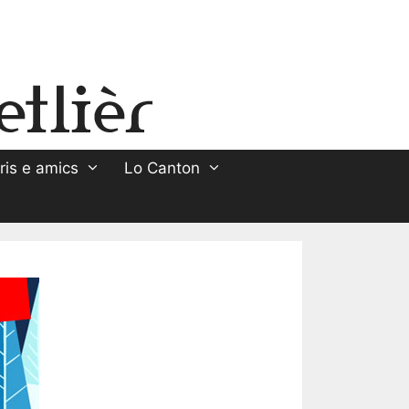
ris e amics
Lo Canton