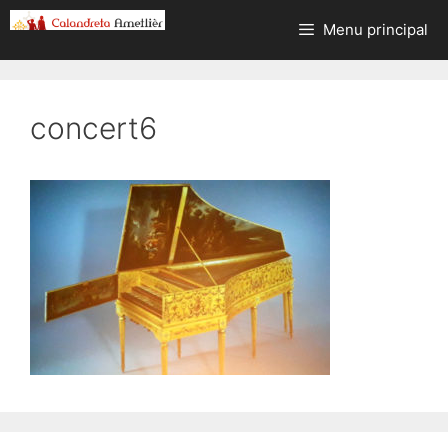
Aller
Menu principal
au
contenu
concert6