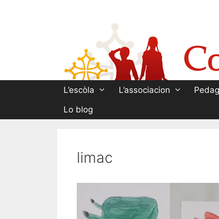
Aller
au
contenu
L’escòla
L’associacion
Pedag
Lo blog
limac