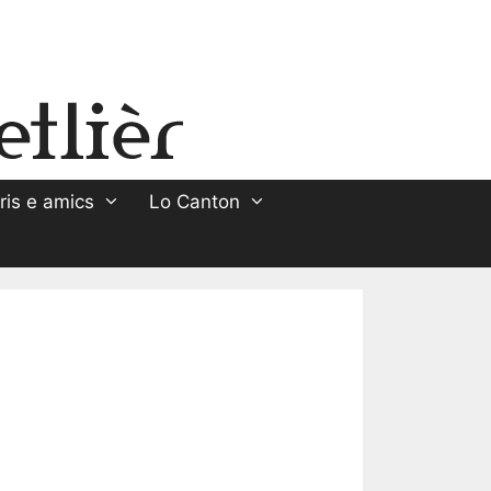
ris e amics
Lo Canton