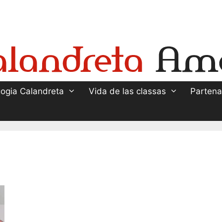
ogia Calandreta
Vida de las classas
Partena