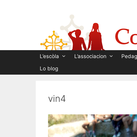
Aller
au
contenu
L’escòla
L’associacion
Pedag
Lo blog
vin4