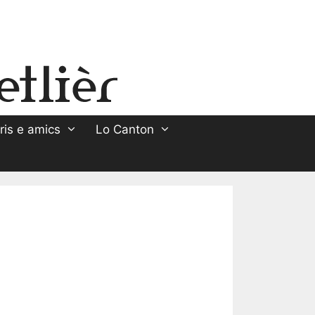
ris e amics
Lo Canton