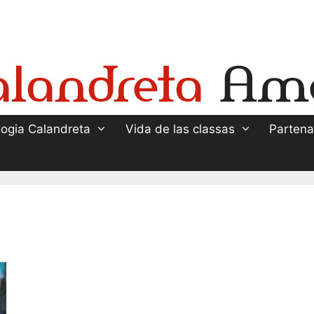
ogia Calandreta
Vida de las classas
Partena