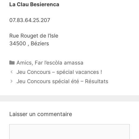
La Clau Besierenca
07.83.64.25.207
Rue Rouget de l’Isle
34500 , Béziers
Catégories
Amics
,
Far l’escòla amassa
Navigation
Jeu Concours – spécial vacances !
des
Jeu Concours spécial été – Résultats
articles
Laisser un commentaire
Commentaire