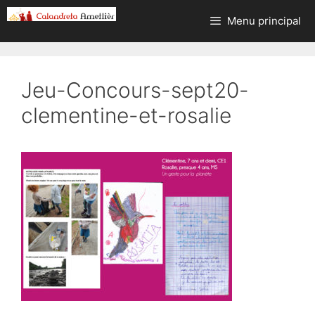
Aller
Menu principal
au
contenu
Jeu-Concours-sept20-
clementine-et-rosalie