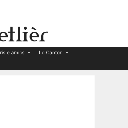
ris e amics
Lo Canton