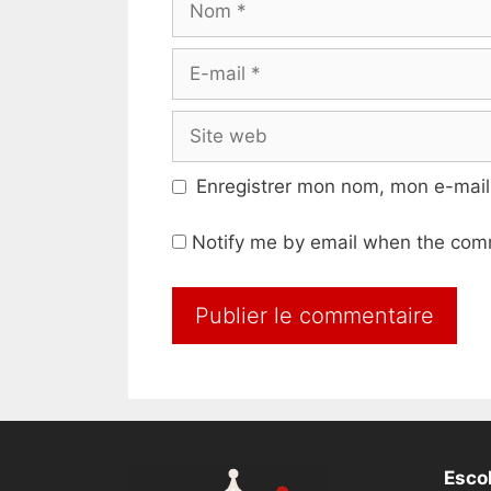
E-
mail
Site
web
Enregistrer mon nom, mon e-mail
Notify me by email when the com
Escol