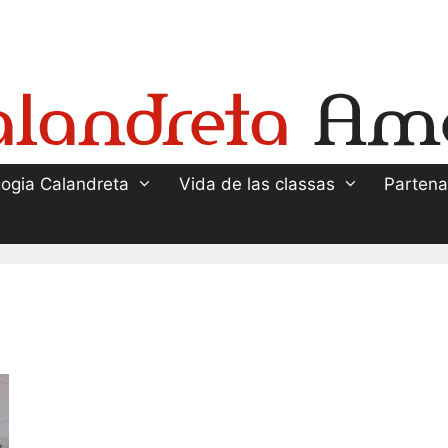
ogia Calandreta
Vida de las classas
Partena