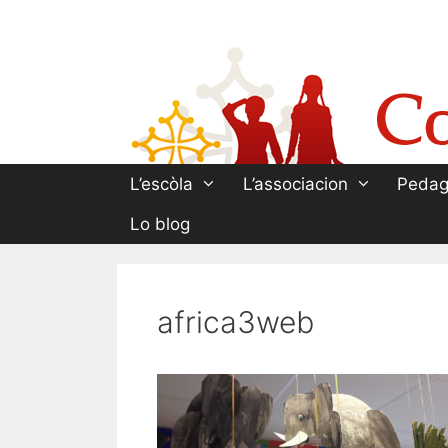
Aller
au
contenu
L’escòla
L’associacion
Pedag
Lo blog
africa3web