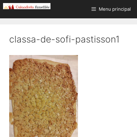
Aller
Menu principal
au
contenu
classa-de-sofi-pastisson1