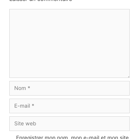
Commentaire
Nom
E-
mail
Site
web
Enregistrer mon nom, mon e-mail et mon site