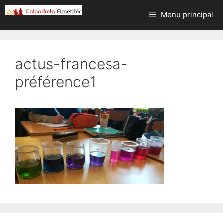
Aller
Menu principal
au
contenu
actus-francesa-
préférence1