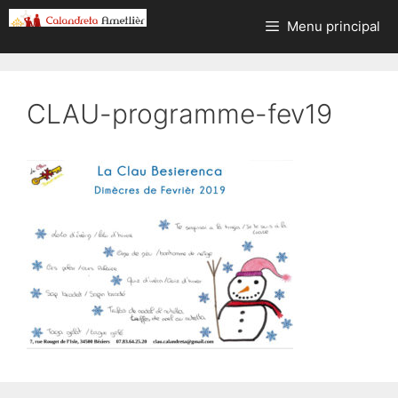
Aller
Menu principal
au
contenu
CLAU-programme-fev19