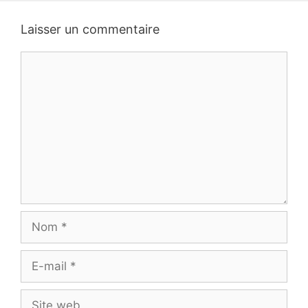
Laisser un commentaire
Commentaire
Nom
E-
mail
Site