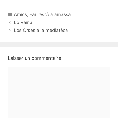
Catégories
Amics
,
Far l’escòla amassa
Navigation
Lo Rainal
des
Los Orses a la mediatèca
articles
Laisser un commentaire
Commentaire