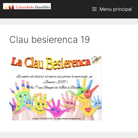
Aller
Menu principal
au
contenu
Clau besierenca 19