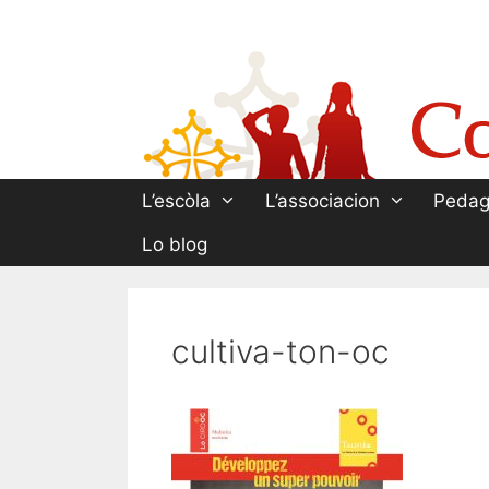
Aller
au
contenu
L’escòla
L’associacion
Pedag
Lo blog
cultiva-ton-oc