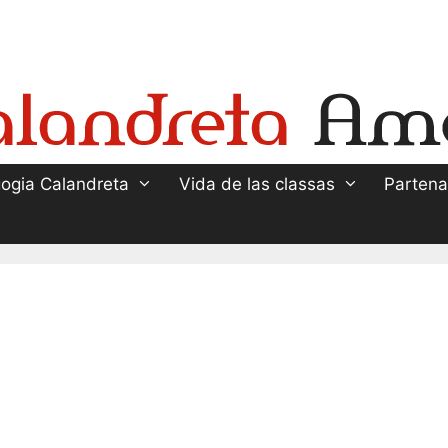
ogia Calandreta
Vida de las classas
Partena