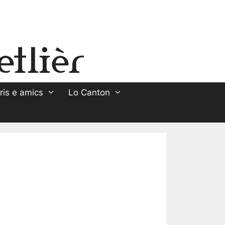
ris e amics
Lo Canton