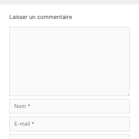
Laisser un commentaire
Commentaire
Nom
E-
mail
Site